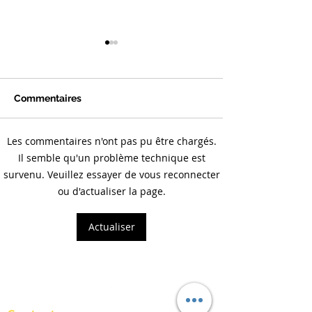
Commentaires
Les commentaires n'ont pas pu être chargés.
Actualités Paies Juin
Actualités Paies
Il semble qu'un problème technique est
2026
2026
survenu. Veuillez essayer de vous reconnecter
ou d'actualiser la page.
Actualiser
RETOUR