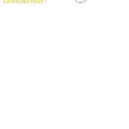
Contactez-nous :
INTERSOFT FRANCE
10 rue de Penthièvre, Paris 75008​
2 bis rue Tête d'Or, Lyon 69006
09.78.28.81.91​​
consultant@intersoftone.com
Plan du site
Accueil