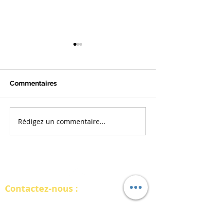
Commentaires
Rédigez un commentaire...
Actualités Paies Juin
Actualités Paies
2026
2026
RETOUR
Contactez-nous :
INTERSOFT FRANCE