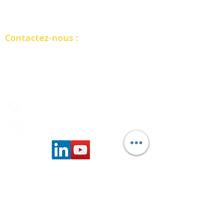
RETOUR
Contactez-nous :
INTERSOFT FRANCE
10 rue de Penthièvre, Paris 75008​
2 bis rue Tête d'Or, Lyon 69006
09.78.28.81.91​​
consultant@intersoftone.com