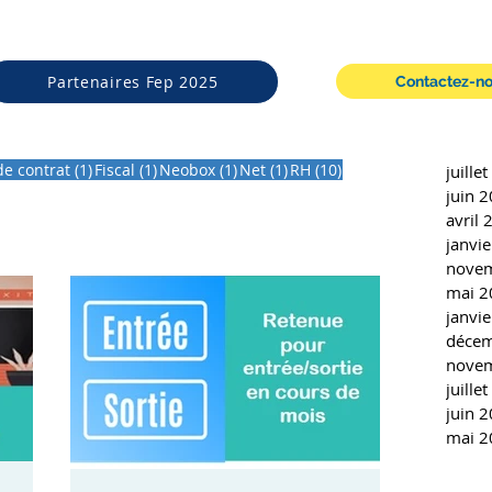
Partenaires Fep 2025
Contactez-n
sts
1 post
1 post
1 post
1 post
10 posts
de contrat
(1)
Fiscal
(1)
Neobox
(1)
Net
(1)
RH
(10)
juille
juin 
avril 
janvi
nove
mai 2
janvi
décem
nove
juille
juin 
mai 2