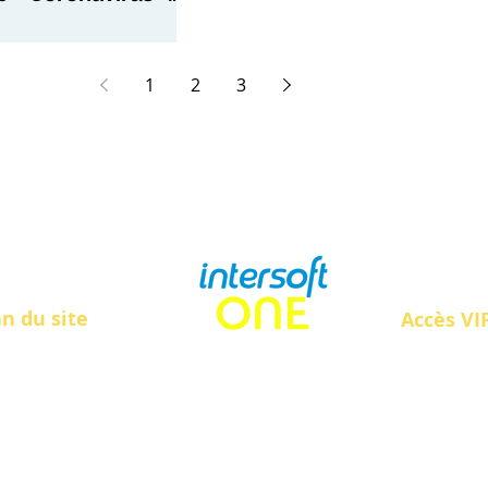
1
2
3
RETOUR
an du site
Accès VIP
Clients
ueil
Support
ut
il métier iONE
Cyber Sécurité
s Webinaires
ualités iONE