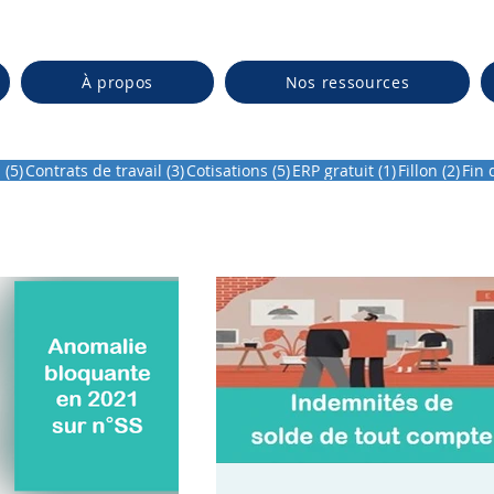
À propos
Nos ressources
ts
5 posts
3 posts
5 posts
1 post
2 po
d
(5)
Contrats de travail
(3)
Cotisations
(5)
ERP gratuit
(1)
Fillon
(2)
Fin 