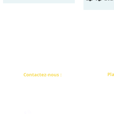
COVID-19
Pl
Contactez-nous :
INTERSOFT FRANCE
Acc
10 rue de Penthièvre, Paris 75008​
L'o
2 bis rue Tête d'Or, Lyon 69006
La 
No
Act
09.78.28.81.91​​