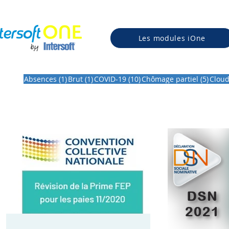
Les modules iOne
1 post
1 post
10 posts
5 pos
Absences
(1)
Brut
(1)
COVID-19
(10)
Chômage partiel
(5)
Clou