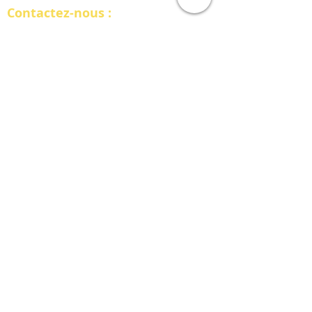
Contactez-nous :
INTERSOFT FRANCE
10 rue de Penthièvre, Paris 75008​
2 bis rue Tête d'Or, Lyon 69006
09.78.28.81.91​​
consultant@intersoftone.com
Plan du site