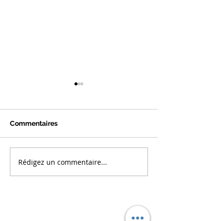
Commentaires
Rédigez un commentaire...
Actualités Paies Avril
Actualités Paie
2026
2026
RETOUR